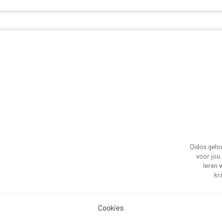
Qidos geloo
voor jou.
leren 
kr
Cookies