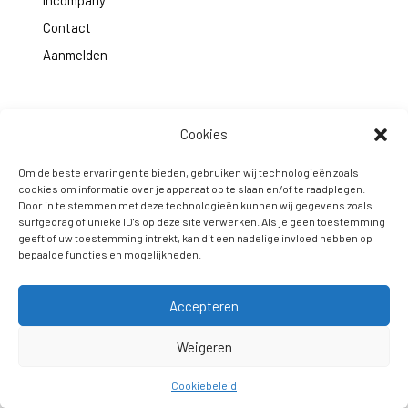
Contact
Aanmelden
Cookies
Om de beste ervaringen te bieden, gebruiken wij technologieën zoals
cookies om informatie over je apparaat op te slaan en/of te raadplegen.
Door in te stemmen met deze technologieën kunnen wij gegevens zoals
Qidos gelooft in ruimte maken. Voor talent, voor authenticiteit, voor jou. Via
surfgedrag of unieke ID's op deze site verwerken. Als je geen toestemming
praktische, creatieve en interactieve trainingen leren we je om anders naar jezelf te
kijken, en om je eigen kracht te gaan faciliteren en benutten. Zo helpen we je
geeft of uw toestemming intrekt, kan dit een nadelige invloed hebben op
effectiviteit en persoonlijk leiderschap vergroten.
bepaalde functies en mogelijkheden.
Copyright © 2024 - Jouw APK is ontwikkeld door
Qidos
Accepteren
Weigeren
Cookiebeleid